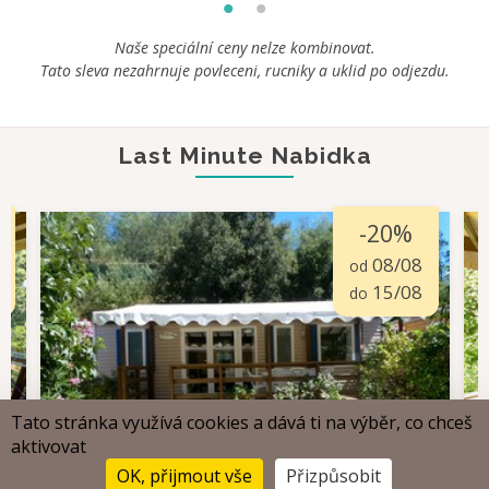
Naše speciální ceny nelze kombinovat.
Tato sleva nezahrnuje povleceni, rucniky a uklid po odjezdu.
Last Minute Nabidka
-20%
08/08
od
15/08
do
Tato stránka využívá cookies a dává ti na výběr, co chceš
aktivovat
OK, přijmout vše
Přizpůsobit