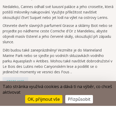
Nedaleko, Cannes odhalí své luxusní paláce a jeho croisette, která
potěší milovníky nakupování. Využijte příležitost navštívit
okouzlující čtvrť Suquet nebo jet lodí na výlet na ostrovy Lerins.
Otevrete dveře slavných parfumerií Grasse a sklárny Biot nebo se
projedte po nádherne ceste Corniche d'Or z Mandelieu, abyste
objevili masív Esterel a jeho červené skály, okouzlující při západu
slunce.
Děti budou také zaneprázdněny! Vezměte je do Marineland
Marine Park nebo se sjeďte po vodních skluzavkách vodního
parku Aquasplash v Antibes. Mohou také navštívit dobrodružství v
Le Bois des Lutins nebo Canyonském lese a podělit se o
jedinečné momenty ve vesnici des Fous ..
CTETE VICE
Tato stránka využívá cookies a dává ti na výběr, co chceš
aktivovat
Zacnete Objevovat
OK, přijmout vše
Přizpůsobit
Projděte se po proslulé Promenade des Anglais, vychujte si
Ceny a Rezervace
starou Nice, vstupte do barokních kostelů a privonte vůní květin
na trhu Cours Saleya, než vyjedete po schodech do zámeckého