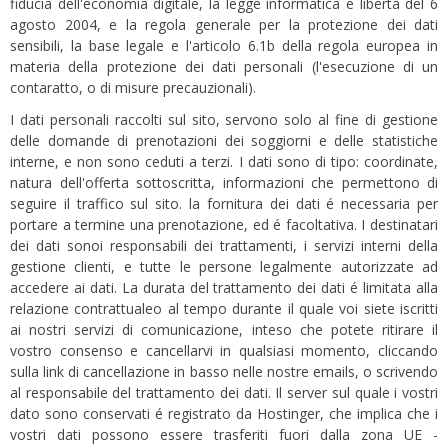
fiducia dell'economia digitale, la legge informatica e libertà del 6
agosto 2004, e la regola generale per la protezione dei dati
sensibili, la base legale e l'articolo 6.1b della regola europea in
materia della protezione dei dati personali (l'esecuzione di un
contaratto, o di misure precauzionali).
I dati personali raccolti sul sito, servono solo al fine di gestione
delle domande di prenotazioni dei soggiorni e delle statistiche
interne, e non sono ceduti a terzi. I dati sono di tipo: coordinate,
natura dell'offerta sottoscritta, informazioni che permettono di
seguire il traffico sul sito. la fornitura dei dati é necessaria per
portare a termine una prenotazione, ed é facoltativa. I destinatari
dei dati sonoi responsabili dei trattamenti, i servizi interni della
gestione clienti, e tutte le persone legalmente autorizzate ad
accedere ai dati. La durata del trattamento dei dati é limitata alla
relazione contrattualeo al tempo durante il quale voi siete iscritti
ai nostri servizi di comunicazione, inteso che potete ritirare il
vostro consenso e cancellarvi in qualsiasi momento, cliccando
sulla link di cancellazione in basso nelle nostre emails, o scrivendo
al responsabile del trattamento dei dati. Il server sul quale i vostri
dato sono conservati é registrato da Hostinger, che implica che i
vostri dati possono essere trasferiti fuori dalla zona UE -