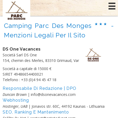
Pannello di gestione dei cookies
Camping Parc Des Monges
-
Menzioni Legali Per Il Sito
DS One Vacances
Società Sarl DS One
154, chemin des Merles, 83310 Grimaud, Var
Società a capitale di 15000 €
SIRET 49486654400021
Telefono : +33 (0)4 94 45 47 18
Responsabile Di Redazione | DPO
Duncan Brown
| info@dsonevacances.com
Webhosting
Hostinger, UAB
| Jonavos str. 60C, 44192 Kaunas - Lithuania
SEO, Ranking E Mantenimento